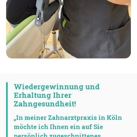
Wiedergewinnung und
Erhaltung Ihrer
Zahngesundheit!
„In meiner Zahnarztpraxis in Köln
möchte ich Ihnen ein auf Sie
persönlich zugeschnittenes