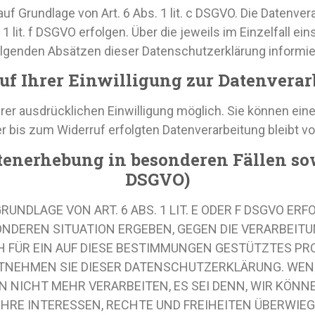
auf Grundlage von Art. 6 Abs. 1 lit. c DSGVO. Die Datenv
 1 lit. f DSGVO erfolgen. Über die jeweils im Einzelfall e
lgenden Absätzen dieser Datenschutzerklärung informie
uf Ihrer Einwilligung zur Datenverar
er ausdrücklichen Einwilligung möglich. Sie können eine b
r bis zum Widerruf erfolgten Datenverarbeitung bleibt v
enerhebung in besonderen Fällen so
DSGVO)
NDLAGE VON ART. 6 ABS. 1 LIT. E ODER F DSGVO ERFO
SONDEREN SITUATION ERGEBEN, GEGEN DIE VERARBE
H FÜR EIN AUF DIESE BESTIMMUNGEN GESTÜTZTES PRO
NTNEHMEN SIE DIESER DATENSCHUTZERKLÄRUNG. WEN
 NICHT MEHR VERARBEITEN, ES SEI DENN, WIR KÖNN
IHRE INTERESSEN, RECHTE UND FREIHEITEN ÜBERWIEG